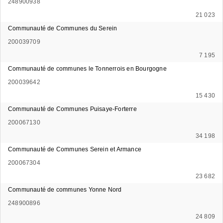
248900938
21 023
Communauté de Communes du Serein
200039709
7 195
Communauté de communes le Tonnerrois en Bourgogne
200039642
15 430
Communauté de Communes Puisaye-Forterre
200067130
34 198
Communauté de Communes Serein et Armance
200067304
23 682
Communauté de communes Yonne Nord
248900896
24 809