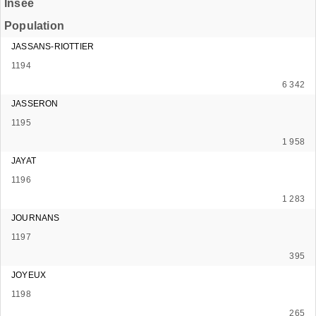
Insee
Population
JASSANS-RIOTTIER
1194
6 342
JASSERON
1195
1 958
JAYAT
1196
1 283
JOURNANS
1197
395
JOYEUX
1198
265