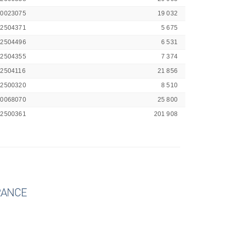
00023075
19 032
42504371
5 675
42504496
6 531
42504355
7 374
42504116
21 856
42500320
8 510
00068070
25 800
42500361
201 908