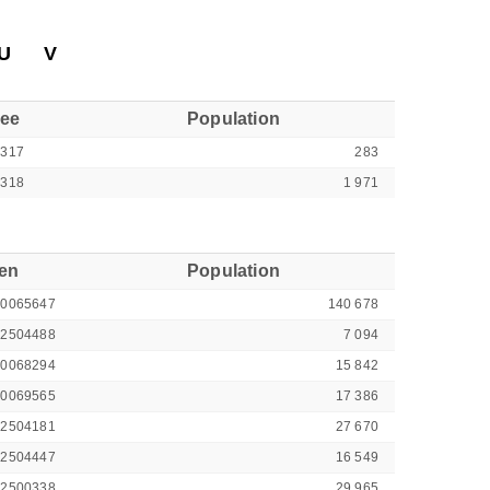
U
V
see
Population
5317
283
5318
1 971
ren
Population
00065647
140 678
42504488
7 094
00068294
15 842
00069565
17 386
42504181
27 670
42504447
16 549
42500338
29 965