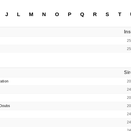
J
L
M
N
O
P
Q
R
S
T
In
2
2
Si
ation
2
2
2
-Doubs
2
2
2
2