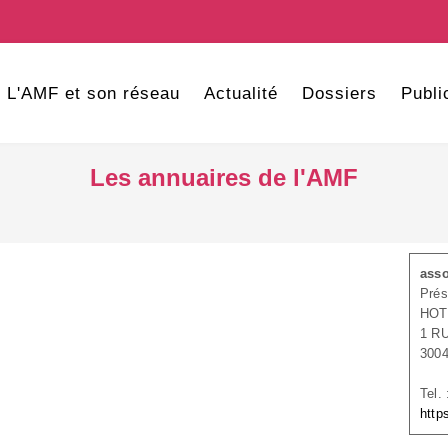
L'AMF et son réseau
Actualité
Dossiers
Publi
Les annuaires de l'AMF
asso
Prés
HOT
1 R
300
Tel.
http