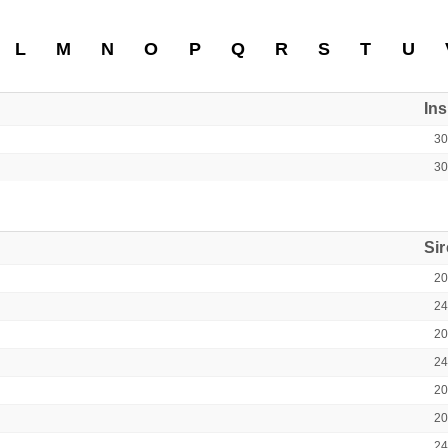
L
M
N
O
P
Q
R
S
T
U
In
3
3
Si
2
2
2
2
2
2
2