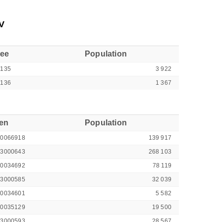
V
see
Population
0135
3 922
0136
1 367
ren
Population
00066918
139 917
43000643
268 103
00034692
78 119
43000585
32 039
00034601
5 582
00035129
19 500
43000593
28 567