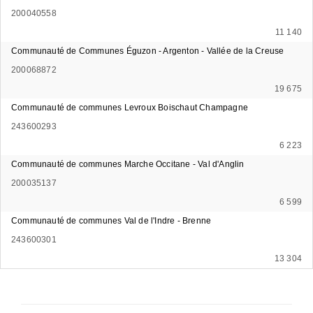
200040558
11 140
Communauté de Communes Éguzon - Argenton - Vallée de la Creuse
200068872
19 675
Communauté de communes Levroux Boischaut Champagne
243600293
6 223
Communauté de communes Marche Occitane - Val d'Anglin
200035137
6 599
Communauté de communes Val de l'Indre - Brenne
243600301
13 304