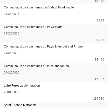
15 848
Communauté de communes des Vals d'Aix et Isable
244200614
6 179
Communauté de communes du Pays d'Urfé
244200820
5 256
Communauté de communes du Pays Entre Loire et Rhône
244200630
14 406
Communauté de communes du Pilat Rhodanien
244200895
17 597
Loire Forez agglomération
200065886
115 780
Saint-Étienne Métropole