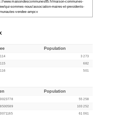
s://www.maisondescommunes85.fr/maison-communes-
ee/qui-sommes-nous/association-maires-et-presidents-
munautes-vendee-ampcv
X
see
Population
114
3 273
115
682
116
501
ren
Population
00023778
55 258
48500589
103 252
00071165
61 061