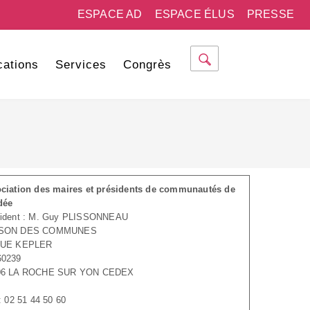
ESPACE AD
ESPACE ÉLUS
PRESSE
cations
Services
Congrès
ciation des maires et présidents de communautés de
dée
sident : M. Guy PLISSONNEAU
SON DES COMMUNES
RUE KEPLER
60239
06 LA ROCHE SUR YON CEDEX
 : 02 51 44 50 60