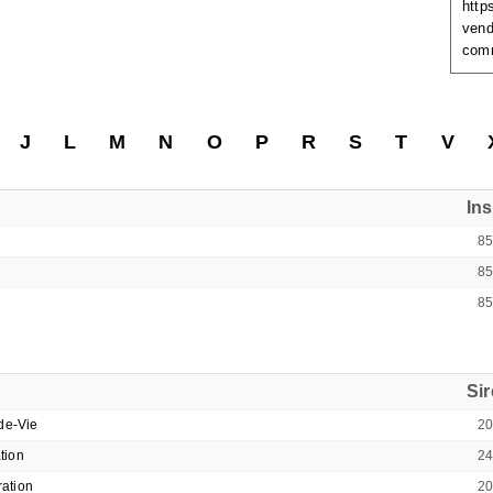
http
vend
com
J
L
M
N
O
P
R
S
T
V
In
85
85
85
Si
de-Vie
2
tion
2
ation
2