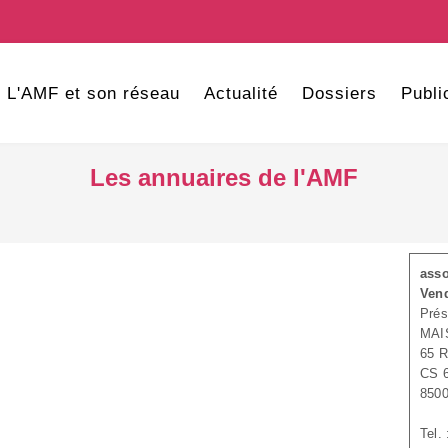
L'AMF et son réseau
Actualité
Dossiers
Publi
Les annuaires de l'AMF
asso
Ven
Pré
MAI
65 
CS 
850
Tel.