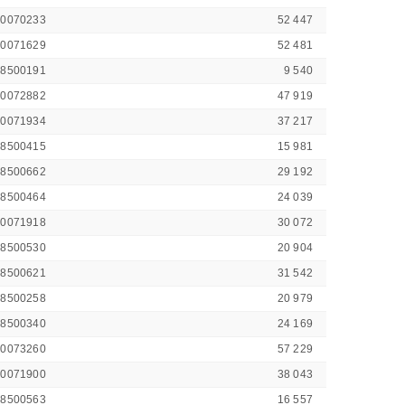
00070233
52 447
00071629
52 481
48500191
9 540
00072882
47 919
00071934
37 217
48500415
15 981
48500662
29 192
48500464
24 039
00071918
30 072
48500530
20 904
48500621
31 542
48500258
20 979
48500340
24 169
00073260
57 229
00071900
38 043
48500563
16 557