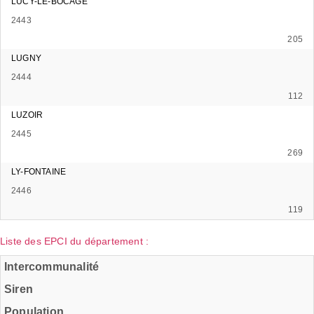
LUCY-LE-BOCAGE
2443
205
LUGNY
2444
112
LUZOIR
2445
269
LY-FONTAINE
2446
119
Liste des EPCI du département :
Intercommunalité
Siren
Population