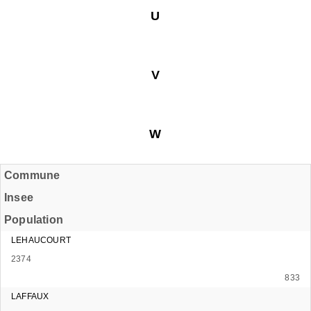
U
V
W
Commune
Insee
Population
LEHAUCOURT
2374
833
LAFFAUX