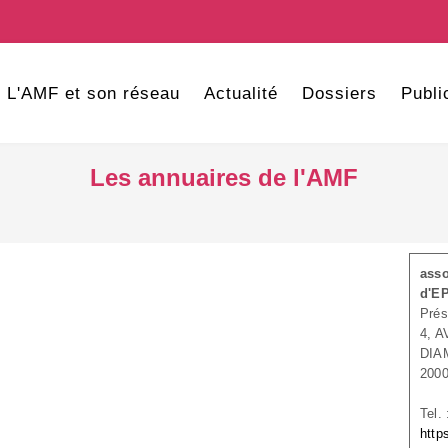
L'AMF et son réseau
Actualité
Dossiers
Publi
Les annuaires de l'AMF
asso
d'EP
Prés
4, 
DIA
200
Tel.
http