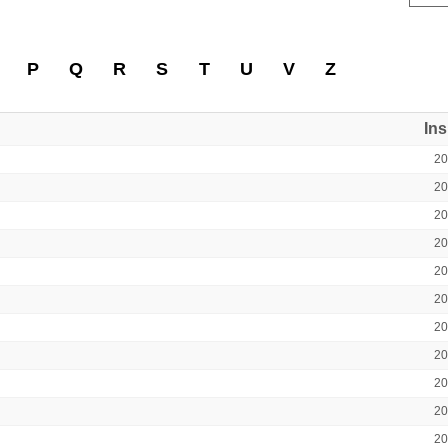
P
Q
R
S
T
U
V
Z
In
2
2
2
2
2
2
2
2
2
2
2