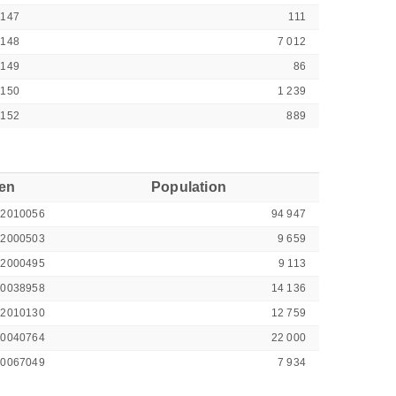
0147
111
0148
7 012
0149
86
0150
1 239
0152
889
ren
Population
42010056
94 947
42000503
9 659
42000495
9 113
00038958
14 136
42010130
12 759
00040764
22 000
00067049
7 934