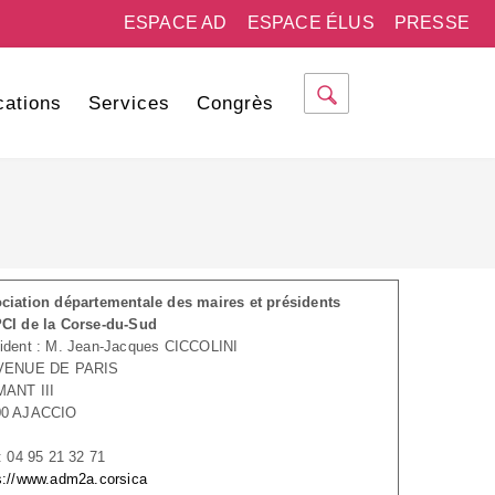
ESPACE AD
ESPACE ÉLUS
PRESSE
cations
Services
Congrès
ciation départementale des maires et présidents
CI de la Corse-du-Sud
ident : M. Jean-Jacques CICCOLINI
AVENUE DE PARIS
MANT III
00 AJACCIO
 : 04 95 21 32 71
s://www.adm2a.corsica