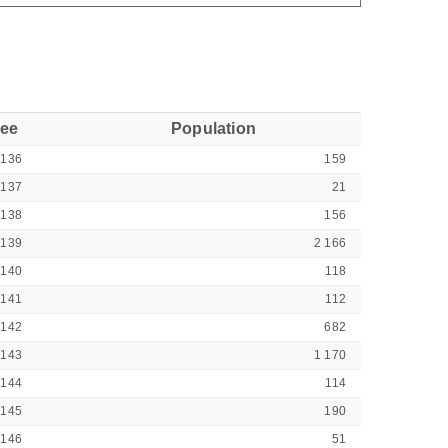
see
Population
0136
159
0137
21
0138
156
0139
2 166
0140
118
0141
112
0142
682
0143
1 170
0144
114
0145
190
0146
51