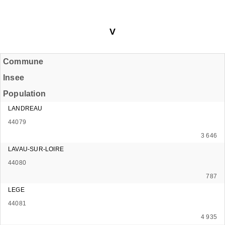
V
Commune
Insee
Population
LANDREAU
44079
3 646
LAVAU-SUR-LOIRE
44080
787
LEGE
44081
4 935