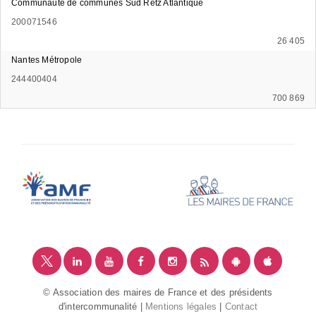
Communauté de communes Sud Retz Atlantique
200071546
26 405
Nantes Métropole
244400404
700 869
© Association des maires de France et des présidents
d'intercommunalité |
Mentions légales
|
Contact