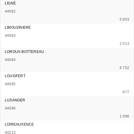
LIGNÉ
44082
5 803
LIMOUZINIERE
44083
2 513
LOROUX-BOTTEREAU
44084
8 702
LOUISFERT
44085
977
LUSANGER
44086
1 096
LOIREAUXENCE
44213