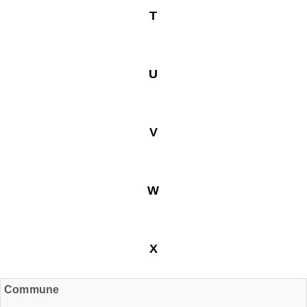
T
U
V
W
X
Commune