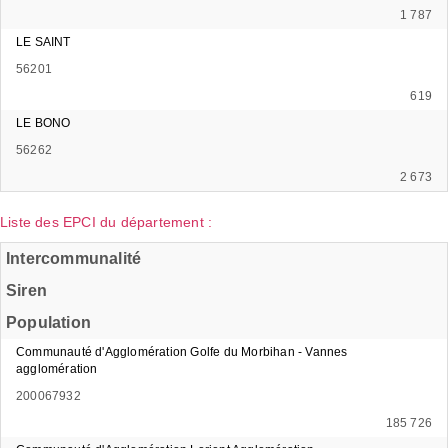
1 787
LE SAINT
56201
619
LE BONO
56262
2 673
Liste des EPCI du département :
Intercommunalité
Siren
Population
Communauté d'Agglomération Golfe du Morbihan - Vannes
agglomération
200067932
185 726