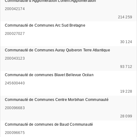
Communauté d'Agglomération Lorient Agglomération
200042174
214 259
Communauté de Communes Arc Sud Bretagne
200027027
30 124
Communauté de Communes Auray Quiberon Terre Atlantique
200043123
93 712
Communauté de communes Blavet Bellevue Océan
245600440
19 228
Communauté de Communes Centre Morbihan Communauté
200096683
28 099
Communauté de communes de Baud Communauté
200096675