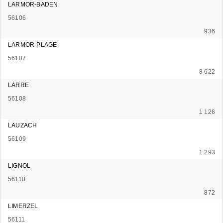
LARMOR-BADEN
56106
936
LARMOR-PLAGE
56107
8 622
LARRE
56108
1 126
LAUZACH
56109
1 293
LIGNOL
56110
872
LIMERZEL
56111