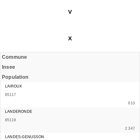
V
X
Commune
Insee
Population
LAIROUX
85117
610
LANDERONDE
85118
2 347
LANDES-GENUSSON