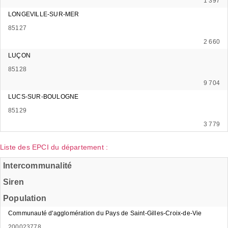
1 397
LONGEVILLE-SUR-MER
85127
2 660
LUÇON
85128
9 704
LUCS-SUR-BOULOGNE
85129
3 779
Liste des EPCI du département :
Intercommunalité
Siren
Population
Communauté d'agglomération du Pays de Saint-Gilles-Croix-de-Vie
200023778