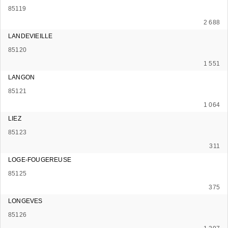
85119
2 688
LANDEVIEILLE
85120
1 551
LANGON
85121
1 064
LIEZ
85123
311
LOGE-FOUGEREUSE
85125
375
LONGEVES
85126