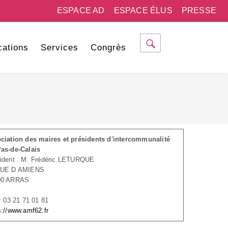
ESPACE AD
ESPACE ÉLUS
PRESSE
cations
Services
Congrès
ciation des maires et présidents d'intercommunalité
as-de-Calais
ident : M. Frédéric LETURQUE
RUE D AMIENS
00 ARRAS
 : 03 21 71 01 81
s://www.amf62.fr