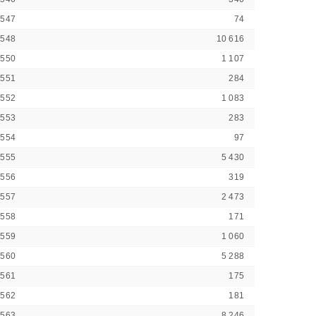
2547
74
2548
10 616
2550
1 107
2551
284
2552
1 083
2553
283
2554
97
2555
5 430
2556
319
2557
2 473
2558
171
2559
1 060
2560
5 288
2561
175
2562
181
2563
8 246