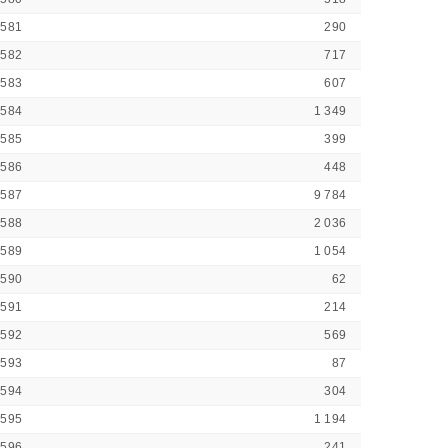
2581
290
2582
717
2583
607
2584
1 349
2585
399
2586
448
2587
9 784
2588
2 036
2589
1 054
2590
62
2591
214
2592
569
2593
87
2594
304
2595
1 194
2596
241