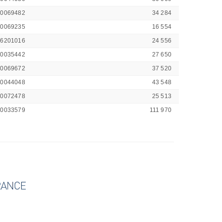
00069482
34 284
00069235
16 554
46201016
24 556
00035442
27 650
00069672
37 520
00044048
43 548
00072478
25 513
00033579
111 970