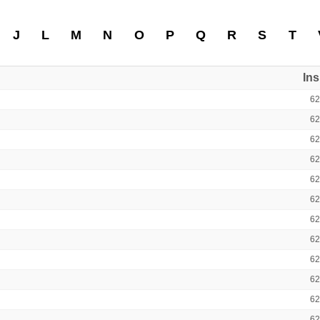
J
L
M
N
O
P
Q
R
S
T
In
6
6
6
6
6
6
6
6
6
6
6
6