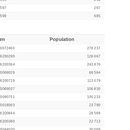
2597
297
2598
685
ren
Population
00072460
278 237
46200299
126 667
46200364
243 876
00069029
66 564
46200729
113 079
00069037
106 830
00090751
100 233
00018083
23 790
46200844
28 568
46200380
22 713
00044030
30 069