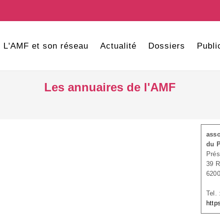
L'AMF et son réseau
Actualité
Dossiers
Publi
Les annuaires de l'AMF
asso
du P
Prés
39 
620
Tel.
http