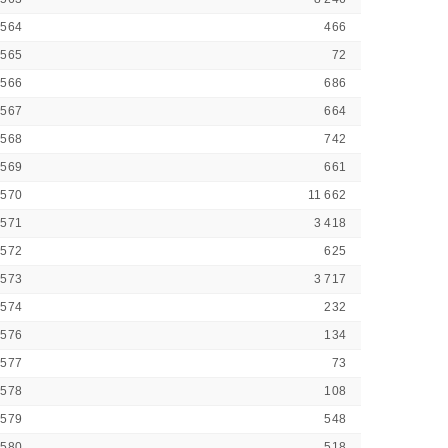
2564
466
2565
72
2566
686
2567
664
2568
742
2569
661
2570
11 662
2571
3 418
2572
625
2573
3 717
2574
232
2576
134
2577
73
2578
108
2579
548
2580
518