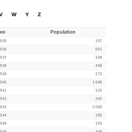
V
W
Y
Z
see
Population
2535
157
2536
652
2537
108
2538
458
2539
272
2540
1 698
2541
125
2542
205
2543
2 000
2544
185
2545
155
2546
346