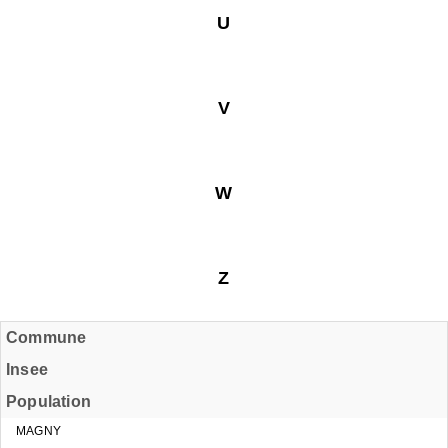
U
V
W
Z
Commune
Insee
Population
MAGNY