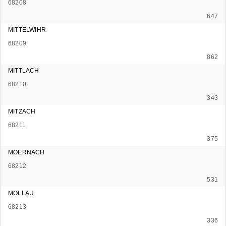
68208
647
MITTELWIHR
68209
862
MITTLACH
68210
343
MITZACH
68211
375
MOERNACH
68212
531
MOLLAU
68213
336