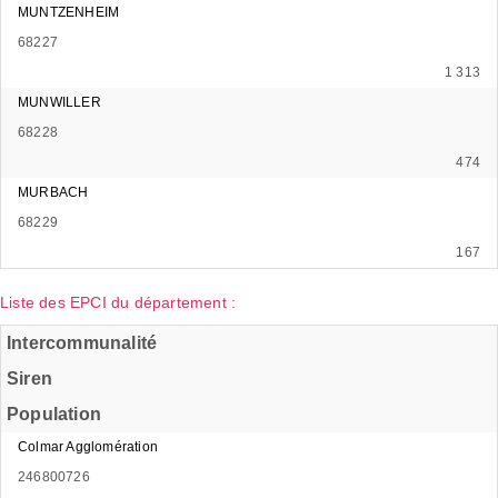
MUNTZENHEIM
68227
1 313
MUNWILLER
68228
474
MURBACH
68229
167
Liste des EPCI du département :
Intercommunalité
Siren
Population
Colmar Agglomération
246800726