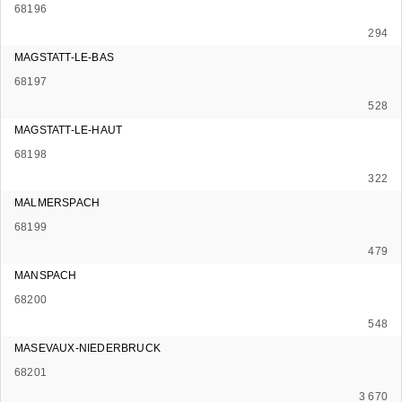
68196
294
MAGSTATT-LE-BAS
68197
528
MAGSTATT-LE-HAUT
68198
322
MALMERSPACH
68199
479
MANSPACH
68200
548
MASEVAUX-NIEDERBRUCK
68201
3 670