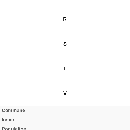
R
S
T
V
Commune
Insee
Population