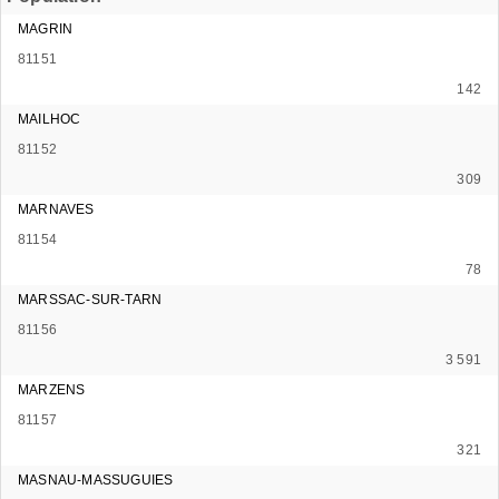
MAGRIN
81151
142
MAILHOC
81152
309
MARNAVES
81154
78
MARSSAC-SUR-TARN
81156
3 591
MARZENS
81157
321
MASNAU-MASSUGUIES