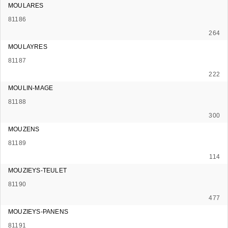
MOULARES
81186
264
MOULAYRES
81187
222
MOULIN-MAGE
81188
300
MOUZENS
81189
114
MOUZIEYS-TEULET
81190
477
MOUZIEYS-PANENS
81191