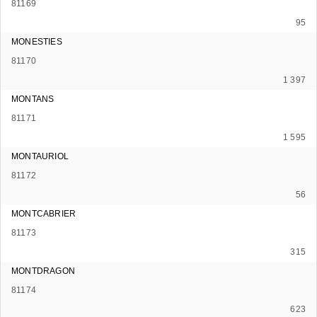
81169
95
MONESTIES
81170
1 397
MONTANS
81171
1 595
MONTAURIOL
81172
56
MONTCABRIER
81173
315
MONTDRAGON
81174
623