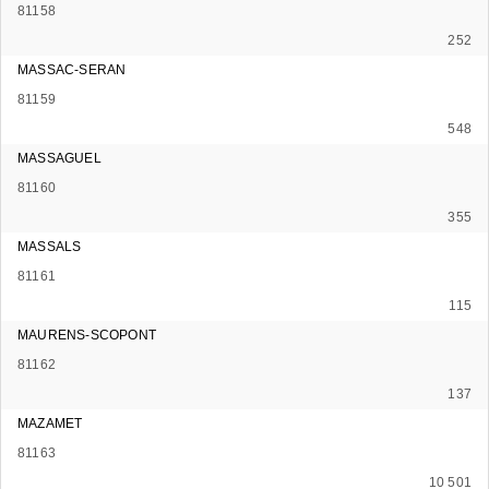
81158
252
MASSAC-SERAN
81159
548
MASSAGUEL
81160
355
MASSALS
81161
115
MAURENS-SCOPONT
81162
137
MAZAMET
81163
10 501