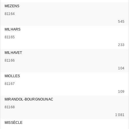
MEZENS
81164
545
MILHARS
81165
233
MILHAVET
81166
104
MIOLLES
81167
109
MIRANDOL-BOURGNOUNAC
81168
1 081
MISSÈCLE