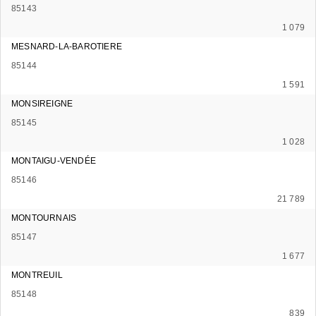
85143
1 079
MESNARD-LA-BAROTIERE
85144
1 591
MONSIREIGNE
85145
1 028
MONTAIGU-VENDÉE
85146
21 789
MONTOURNAIS
85147
1 677
MONTREUIL
85148
839