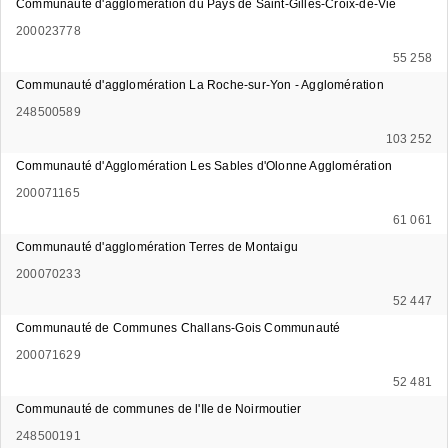
Communauté d'agglomération du Pays de Saint-Gilles-Croix-de-Vie
200023778
55 258
Communauté d'agglomération La Roche-sur-Yon - Agglomération
248500589
103 252
Communauté d'Agglomération Les Sables d'Olonne Agglomération
200071165
61 061
Communauté d'agglomération Terres de Montaigu
200070233
52 447
Communauté de Communes Challans-Gois Communauté
200071629
52 481
Communauté de communes de l'Ile de Noirmoutier
248500191