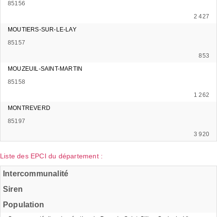
85156
2 427
MOUTIERS-SUR-LE-LAY
85157
853
MOUZEUIL-SAINT-MARTIN
85158
1 262
MONTREVERD
85197
3 920
Liste des EPCI du département :
Intercommunalité
Siren
Population