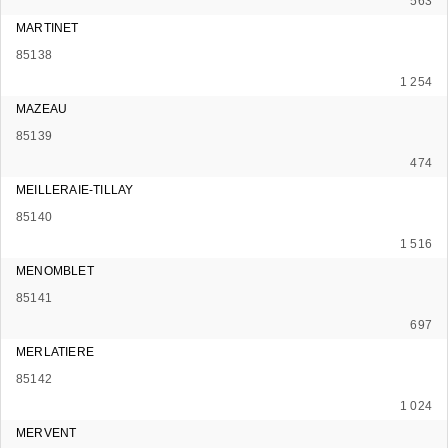
563
MARTINET
85138
1 254
MAZEAU
85139
474
MEILLERAIE-TILLAY
85140
1 516
MENOMBLET
85141
697
MERLATIERE
85142
1 024
MERVENT