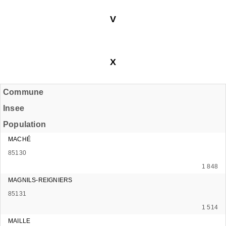
V
X
Commune
Insee
Population
MACHÉ
85130
1 848
MAGNILS-REIGNIERS
85131
1 514
MAILLE