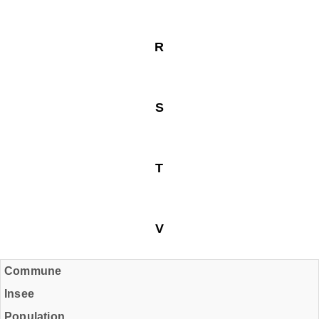
R
S
T
V
Commune
Insee
Population