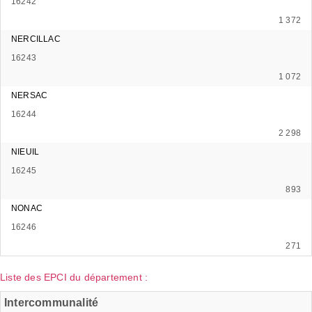
16242
1 372
NERCILLAC
16243
1 072
NERSAC
16244
2 298
NIEUIL
16245
893
NONAC
16246
271
Liste des EPCI du département :
Intercommunalité