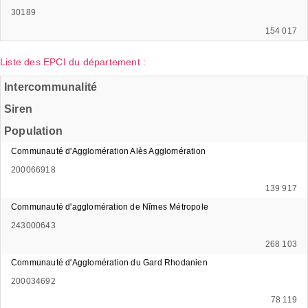
30189
154 017
Liste des EPCI du département :
Intercommunalité
Siren
Population
Communauté d'Agglomération Alès Agglomération
200066918
139 917
Communauté d'agglomération de Nîmes Métropole
243000643
268 103
Communauté d'Agglomération du Gard Rhodanien
200034692
78 119