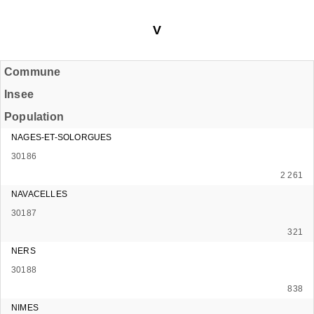
V
Commune
Insee
Population
NAGES-ET-SOLORGUES
30186
2 261
NAVACELLES
30187
321
NERS
30188
838
NIMES