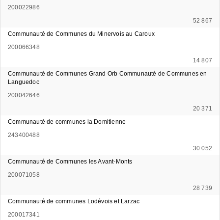
200022986
52 867
Communauté de Communes du Minervois au Caroux
200066348
14 807
Communauté de Communes Grand Orb Communauté de Communes en
Languedoc
200042646
20 371
Communauté de communes la Domitienne
243400488
30 052
Communauté de Communes les Avant-Monts
200071058
28 739
Communauté de communes Lodévois et Larzac
200017341