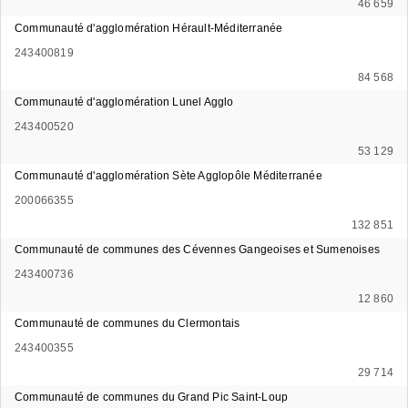
46 659
Communauté d'agglomération Hérault-Méditerranée
243400819
84 568
Communauté d'agglomération Lunel Agglo
243400520
53 129
Communauté d'agglomération Sète Agglopôle Méditerranée
200066355
132 851
Communauté de communes des Cévennes Gangeoises et Sumenoises
243400736
12 860
Communauté de communes du Clermontais
243400355
29 714
Communauté de communes du Grand Pic Saint-Loup