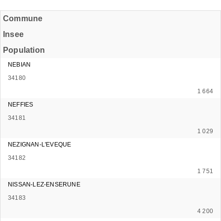
Commune
Insee
Population
NEBIAN
34180
1 664
NEFFIES
34181
1 029
NEZIGNAN-L'EVEQUE
34182
1 751
NISSAN-LEZ-ENSERUNE
34183
4 200