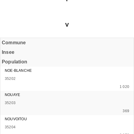
V
Commune
Insee
Population
NOE-BLANCHE
35202
1 020
NOUAYE
35203
369
NOUVOITOU
35204