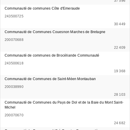
37 596
Communauté de communes Côte d'Emeraude
243500725
30 449
Communauté de Communes Couesnon Marches de Bretagne
200070688
22 409
Communauté de communes de Brocéliande Communauté
243500618
19 368
Communauté de Communes de Saint-Méen Montauban
200038990
28 103
Communauté de Communes du Pays de Dol et de la Baie du Mont Saint-
Michel
200070670
24 682