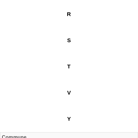
R
S
T
V
Y
Commune