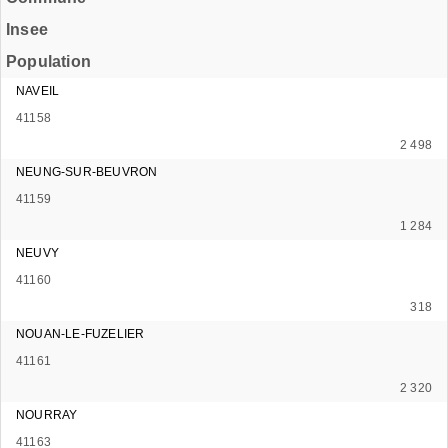
Insee
Population
NAVEIL
41158
2 498
NEUNG-SUR-BEUVRON
41159
1 284
NEUVY
41160
318
NOUAN-LE-FUZELIER
41161
2 320
NOURRAY
41163