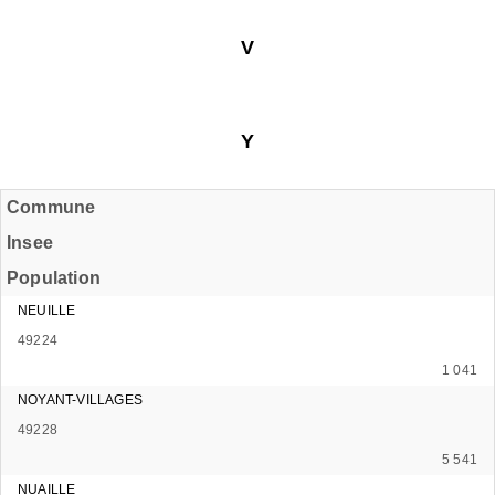
V
Y
Commune
Insee
Population
NEUILLE
49224
1 041
NOYANT-VILLAGES
49228
5 541
NUAILLE