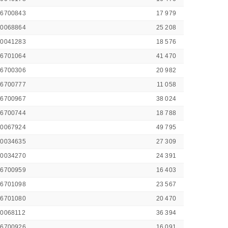
46700843
17 979
00068864
25 208
00041283
18 576
46701064
41 470
46700306
20 982
46700777
11 058
46700967
38 024
46700744
18 788
00067924
49 795
00034635
27 309
00034270
24 391
46700959
16 403
46701098
23 567
46701080
20 470
00068112
36 394
46700926
16 091