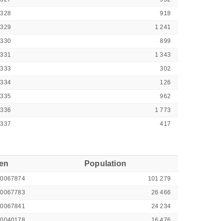
7328
918
7329
1 241
7330
899
7331
1 343
7333
302
7334
126
7335
962
7336
1 773
7337
417
ren
Population
00067874
101 279
00067783
26 466
00067841
24 234
00040178
16 476