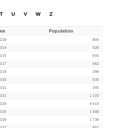
T
U
V
W
Z
see
Population
7228
804
7314
528
7315
655
7317
663
7319
398
7320
630
7321
345
7322
1 103
7324
4 414
7325
1 400
7326
1 738
7327
952