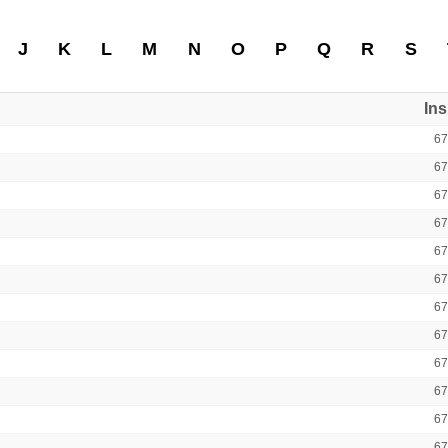
J
K
L
M
N
O
P
Q
R
S
In
6
6
6
6
6
6
6
6
6
6
6
6