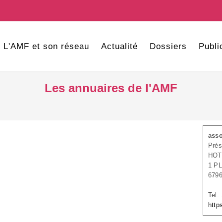
L'AMF et son réseau
Actualité
Dossiers
Publi
Les annuaires de l'AMF
asso
Prés
HOT
1 P
679
Tel.
http