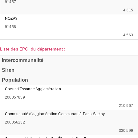
91457
4 315
NOZAY
91458
4 563
Liste des EPCI du département :
Intercommunalité
Siren
Population
Coeur d'Essonne Agglomération
200057859
210 967
Communauté d'agglomération Communauté Paris-Saclay
200056232
330 599