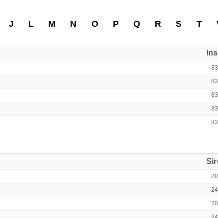
J
L
M
N
O
P
Q
R
S
T
In
8
8
8
8
8
Si
2
2
2
2