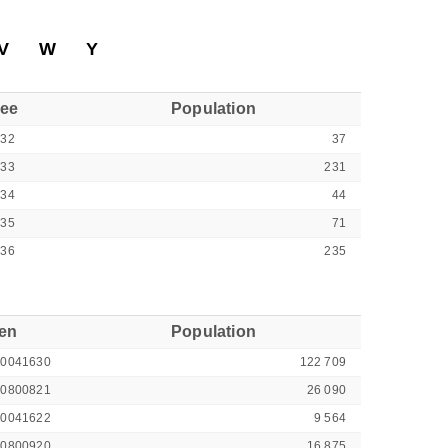
V
W
Y
see
Population
332
37
333
231
334
44
335
71
336
235
ren
Population
00041630
122 709
40800821
26 090
00041622
9 564
40800920
16 875