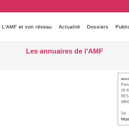
L'AMF et son réseau
Actualité
Dossiers
Publi
Les annuaires de l'AMF
asso
Prés
18 
RES
080
Tel.
http