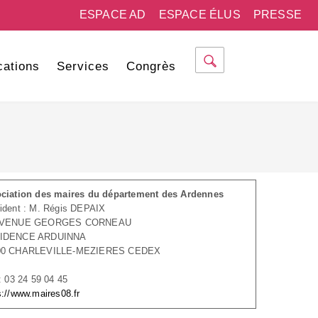
ESPACE AD
ESPACE ÉLUS
PRESSE
cations
Services
Congrès
ciation des maires du département des Ardennes
ident : M. Régis DEPAIX
AVENUE GEORGES CORNEAU
IDENCE ARDUINNA
00 CHARLEVILLE-MEZIERES CEDEX
 : 03 24 59 04 45
s://www.maires08.fr