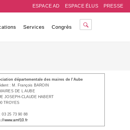
ESPACE AD
ESPACE ÉLUS
PRESSE
cations
Services
Congrès
ciation départementale des maires de l'Aube
ident : M. François BAROIN
MAIRES DE L AUBE
UE JOSEPH-CLAUDE HABERT
00 TROYES
 : 03 25 73 90 88
s://www.amf10.fr