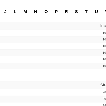
J
L
M
N
O
P
R
S
T
U
In
1
1
1
1
1
1
Si
2
2
2