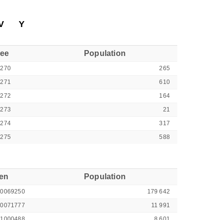
V
Y
see
Population
0270
265
0271
610
0272
164
0273
21
0274
317
0275
588
ren
Population
00069250
179 642
00071777
11 991
41000488
8 601