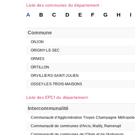
Liste des communes du département :
A
B
C
D
E
F
G
H
I
Commune
ONJON
ORIGNY-LE-SEC
ORMES
ORTILLON
ORVILLIERS-SAINT-JULIEN
OSSEY-LES-TROIS-MAISONS
Liste des EPCI du département :
Intercommunalité
Communauté d'Agglomération Troyes Champagne Métropole
Communauté de communes d'Arcis, Mailly, Ramerupt
Communauté de communes de l'Orvin et de l'Ardusson