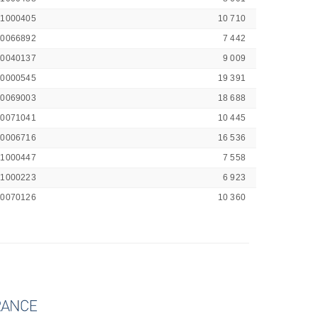
41000405
10 710
00066892
7 442
00040137
9 009
00000545
19 391
00069003
18 688
00071041
10 445
00006716
16 536
41000447
7 558
41000223
6 923
00070126
10 360