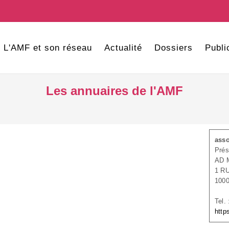
L'AMF et son réseau
Actualité
Dossiers
Publi
Les annuaires de l'AMF
asso
Prés
AD 
1 R
100
Tel.
http