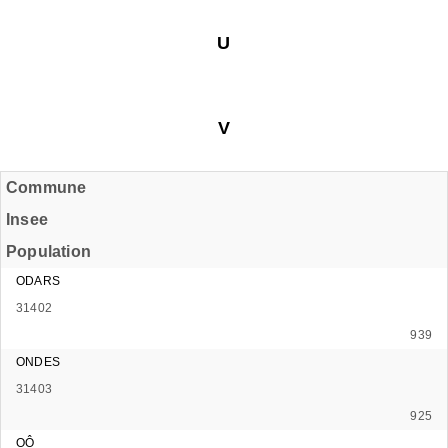
U
V
Commune
Insee
Population
ODARS
31402
939
ONDES
31403
925
OÔ