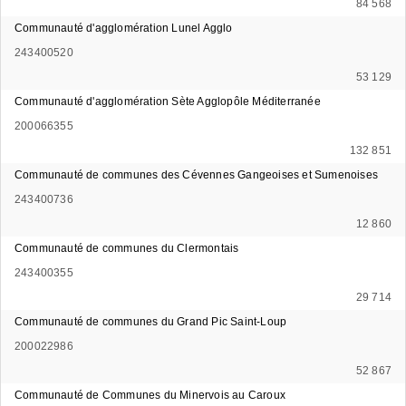
84 568
Communauté d'agglomération Lunel Agglo
243400520
53 129
Communauté d'agglomération Sète Agglopôle Méditerranée
200066355
132 851
Communauté de communes des Cévennes Gangeoises et Sumenoises
243400736
12 860
Communauté de communes du Clermontais
243400355
29 714
Communauté de communes du Grand Pic Saint-Loup
200022986
52 867
Communauté de Communes du Minervois au Caroux