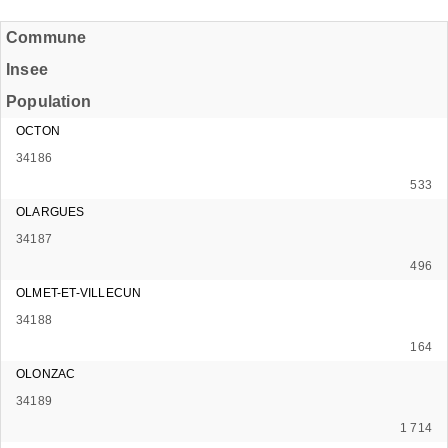
Commune
Insee
Population
OCTON
34186
533
OLARGUES
34187
496
OLMET-ET-VILLECUN
34188
164
OLONZAC
34189
1 714