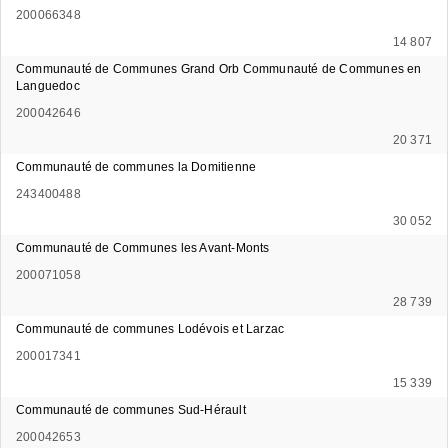
200066348
14 807
Communauté de Communes Grand Orb Communauté de Communes en
Languedoc
200042646
20 371
Communauté de communes la Domitienne
243400488
30 052
Communauté de Communes les Avant-Monts
200071058
28 739
Communauté de communes Lodévois et Larzac
200017341
15 339
Communauté de communes Sud-Hérault
200042653