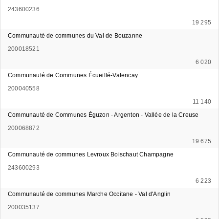
243600236
19 295
Communauté de communes du Val de Bouzanne
200018521
6 020
Communauté de Communes Écueillé-Valencay
200040558
11 140
Communauté de Communes Éguzon - Argenton - Vallée de la Creuse
200068872
19 675
Communauté de communes Levroux Boischaut Champagne
243600293
6 223
Communauté de communes Marche Occitane - Val d'Anglin
200035137