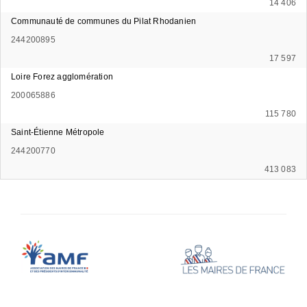
14 406
Communauté de communes du Pilat Rhodanien
244200895
17 597
Loire Forez agglomération
200065886
115 780
Saint-Étienne Métropole
244200770
413 083