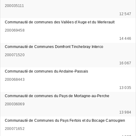
200035111
12 547
Communauté de communes des Vallées d’Auge et du Merlerault
200069458
14 446
Communauté de Communes Domfront Tinchebray Interco
200071520
16 067
Communauté de communes du Andaine-Passais
200068443
13 035
Communauté de communes du Pays de Mortagne-au-Perche
200036069
13 984
Communauté de Communes du Pays Fertois et du Bocage Carrougien
200071652