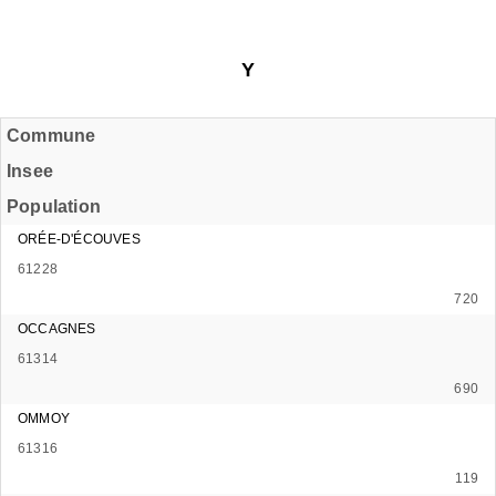
Y
Commune
Insee
Population
ORÉE-D'ÉCOUVES
61228
720
OCCAGNES
61314
690
OMMOY
61316
119