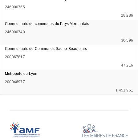
246900765
28 286
Communauté de communes du Pays Mornantais
246900740
30 596
Communauté de Communes Saône-Beaujolais
200067817
47 216
Métropole de Lyon
200046977
1 451 961