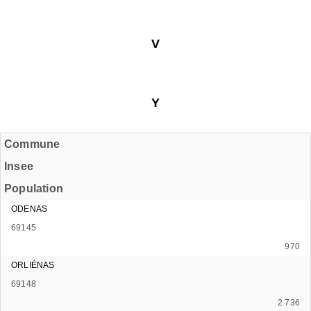
V
Y
Commune
Insee
Population
ODENAS
69145
970
ORLIÉNAS
69148
2 736