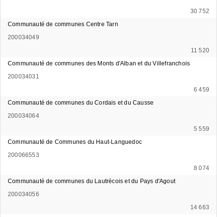
30 752
Communauté de communes Centre Tarn
200034049
11 520
Communauté de communes des Monts d'Alban et du Villefranchois
200034031
6 459
Communauté de communes du Cordais et du Causse
200034064
5 559
Communauté de Communes du Haut-Languedoc
200066553
8 074
Communauté de communes du Lautrécois et du Pays d'Agout
200034056
14 663