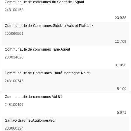
Communauté de communes du Sor et de l'Agout
248100158
23 938
Communauté de Communes Sidobre-Vals et Plateaux
200066561
12 709
Communauté de communes Tarn-Agout
200034023
31 096
Communauté de Communes Thoré Montagne Noire
248100745
5 109
Communauté de communes Val 81
248100497
5 671
Gaillac-Graulhet Agglomération
200066124