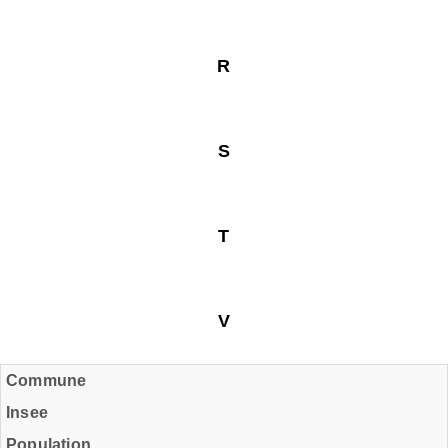
R
S
T
V
Commune
Insee
Population