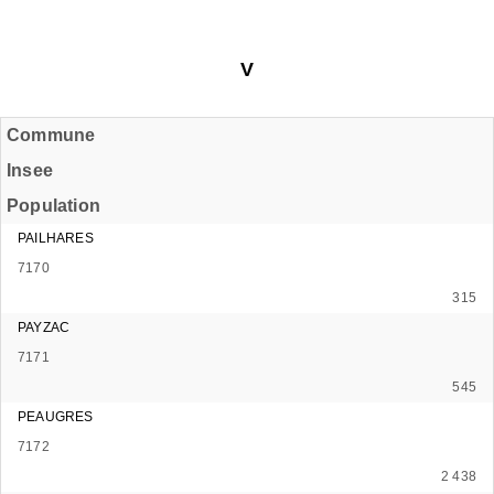
V
Commune
Insee
Population
PAILHARES
7170
315
PAYZAC
7171
545
PEAUGRES
7172
2 438