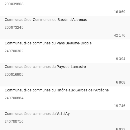
200039808
16 069
Communauté de Communes du Bassin d'Aubenas
200073245
42 176
Communauté de communes du Pays Beaume-Drobie
240700302
9 394
Communauté de communes du Pays de Lamastre
200016905
6 808
Communauté de communes du Rhône aux Gorges de l'Ardèche
240700864
19 746
Communauté de communes du Val d'Ay
240700716
6 033