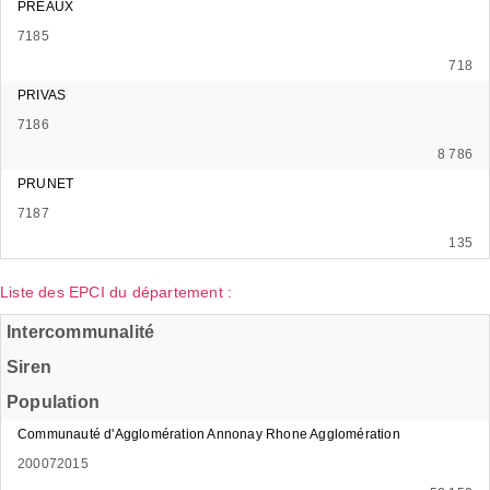
PREAUX
7185
718
PRIVAS
7186
8 786
PRUNET
7187
135
Liste des EPCI du département :
Intercommunalité
Siren
Population
Communauté d'Agglomération Annonay Rhone Agglomération
200072015