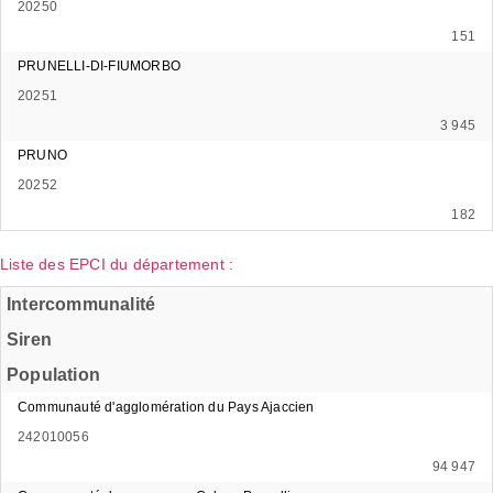
20250
151
PRUNELLI-DI-FIUMORBO
20251
3 945
PRUNO
20252
182
Liste des EPCI du département :
Intercommunalité
Siren
Population
Communauté d'agglomération du Pays Ajaccien
242010056
94 947