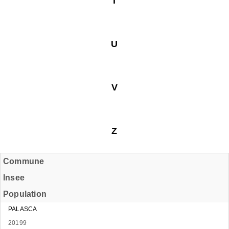
T
U
V
Z
Commune
Insee
Population
PALASCA
20199