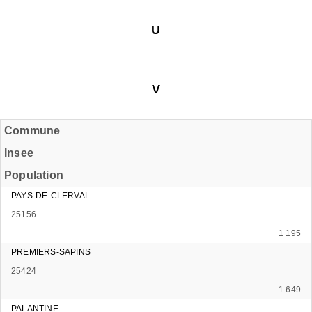
U
V
Commune
Insee
Population
PAYS-DE-CLERVAL
25156
1 195
PREMIERS-SAPINS
25424
1 649
PALANTINE