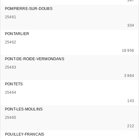
347
POMPIERRE-SUR-DOUBS
25461
304
PONTARLIER
25462
18 956
PONT-DE-ROIDE-VERMONDANS
25463
3 964
PONTETS
25464
143
PONT-LES-MOULINS
25465
212
POUILLEY-FRANCAIS