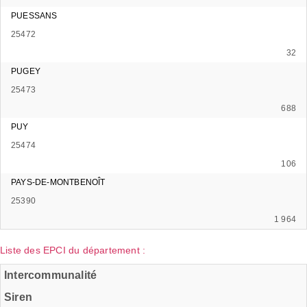
PUESSANS
25472
32
PUGEY
25473
688
PUY
25474
106
PAYS-DE-MONTBENOÎT
25390
1 964
Liste des EPCI du département :
Intercommunalité
Siren