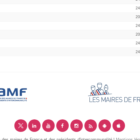
2
2
2
2
2
2
 des maires de France et des présidents d'intercommunalité |
Mentions lég