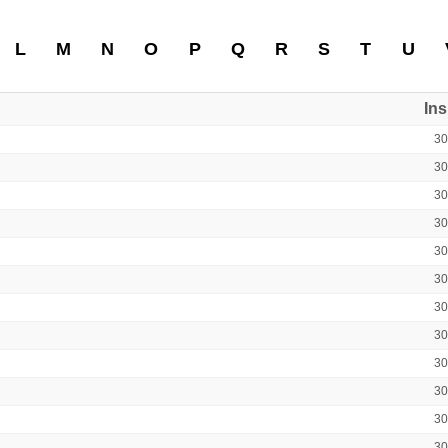
L
M
N
O
P
Q
R
S
T
U
In
3
3
3
3
3
3
3
3
3
3
3
3