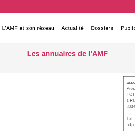
L'AMF et son réseau
Actualité
Dossiers
Publi
Les annuaires de l'AMF
asso
Prés
HOT
1 R
300
Tel.
http