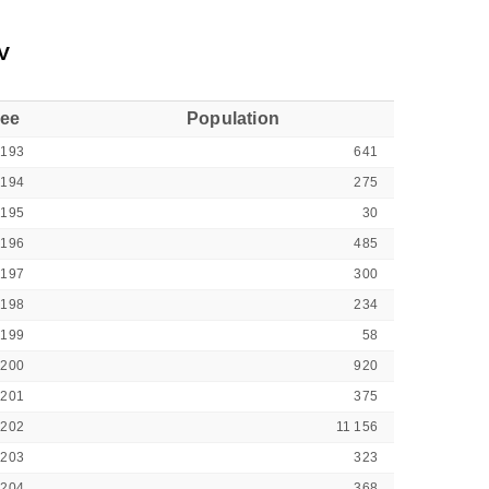
V
see
Population
0193
641
0194
275
0195
30
0196
485
0197
300
0198
234
0199
58
0200
920
0201
375
0202
11 156
0203
323
0204
368