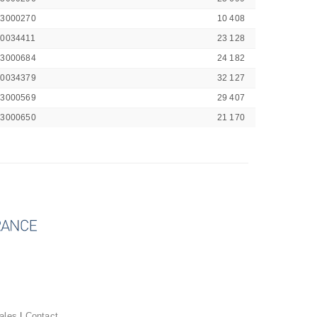
43000270
10 408
00034411
23 128
43000684
24 182
00034379
32 127
43000569
29 407
43000650
21 170
ales
|
Contact