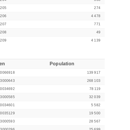
0205
274
0206
4 478
0207
771
0208
49
0209
4 139
ren
Population
00066918
139 917
43000643
268 103
00034692
78 119
43000585
32 039
00034601
5 582
00035129
19 500
43000593
28 567
43000296
25 699