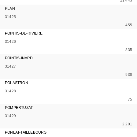
21 443
PLAN
31425
455
POINTIS-DE-RIVIERE
31426
835
POINTIS-INARD
31427
938
POLASTRON
31428
75
POMPERTUZAT
31429
2 201
PONLAT-TAILLEBOURG