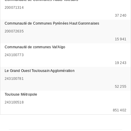
200071314
37 240
Communauté de Communes Pyrénées Haut Garonnaises
200072635
15 941
Communauté de communes Val'Aïgo
243100773
19 243
Le Grand Ouest Toulousain Agglomération
243100781
52 255
Toulouse Métropole
243100518
851 402