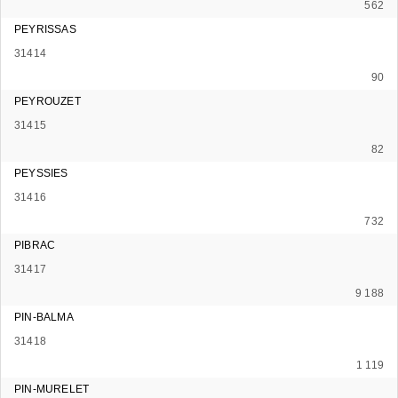
562
PEYRISSAS
31414
90
PEYROUZET
31415
82
PEYSSIES
31416
732
PIBRAC
31417
9 188
PIN-BALMA
31418
1 119
PIN-MURELET