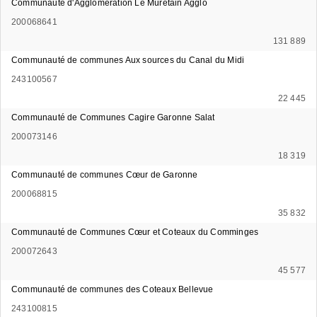
Communauté d'Agglomération Le Muretain Agglo
200068641
131 889
Communauté de communes Aux sources du Canal du Midi
243100567
22 445
Communauté de Communes Cagire Garonne Salat
200073146
18 319
Communauté de communes Cœur de Garonne
200068815
35 832
Communauté de Communes Cœur et Coteaux du Comminges
200072643
45 577
Communauté de communes des Coteaux Bellevue
243100815