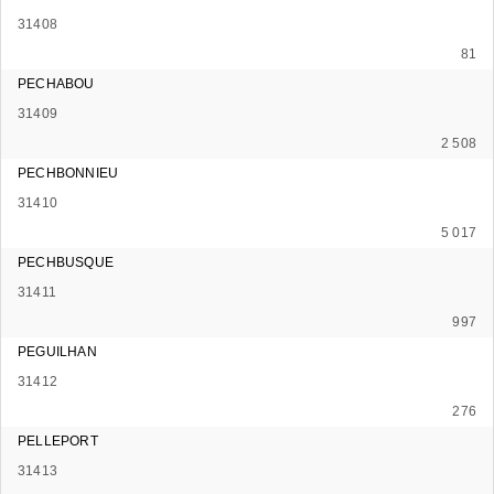
31408
81
PECHABOU
31409
2 508
PECHBONNIEU
31410
5 017
PECHBUSQUE
31411
997
PEGUILHAN
31412
276
PELLEPORT
31413