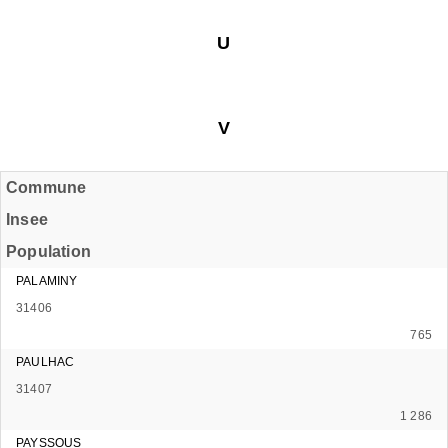
U
V
Commune
Insee
Population
PALAMINY
31406
765
PAULHAC
31407
1 286
PAYSSOUS