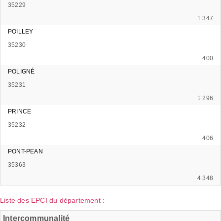
35229
1 347
POILLEY
35230
400
POLIGNÉ
35231
1 296
PRINCE
35232
406
PONT-PEAN
35363
4 348
Liste des EPCI du département :
Intercommunalité