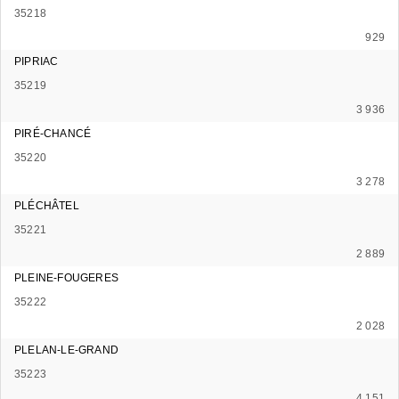
35218
929
PIPRIAC
35219
3 936
PIRÉ-CHANCÉ
35220
3 278
PLÉCHÂTEL
35221
2 889
PLEINE-FOUGERES
35222
2 028
PLELAN-LE-GRAND
35223
4 151