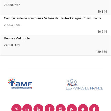
243500667
40 144
Communauté de communes Vallons de Haute-Bretagne Communauté
200043990
46 544
Rennes Métropole
243500139
489 359