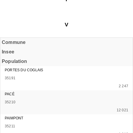
V
Commune
Insee
Population
PORTES DU COGLAIS
35191
2 247
PACÉ
35210
12 021
PAIMPONT
35211