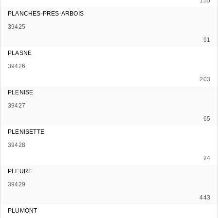
155
PLANCHES-PRES-ARBOIS
39425
91
PLASNE
39426
203
PLENISE
39427
65
PLENISETTE
39428
24
PLEURE
39429
443
PLUMONT