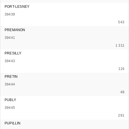
PORT-LESNEY
39439
543
PREMANON
39441
1 311
PRESILLY
39443
116
PRETIN
39444
49
PUBLY
39445
291
PUPILLIN