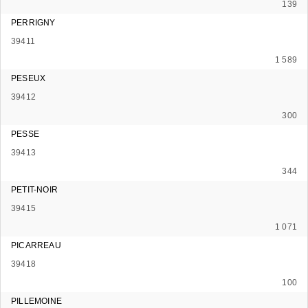
139
PERRIGNY
39411
1 589
PESEUX
39412
300
PESSE
39413
344
PETIT-NOIR
39415
1 071
PICARREAU
39418
100
PILLEMOINE