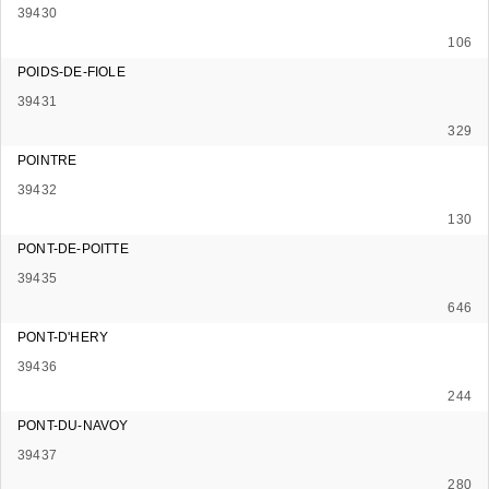
39430
106
POIDS-DE-FIOLE
39431
329
POINTRE
39432
130
PONT-DE-POITTE
39435
646
PONT-D'HERY
39436
244
PONT-DU-NAVOY
39437
280