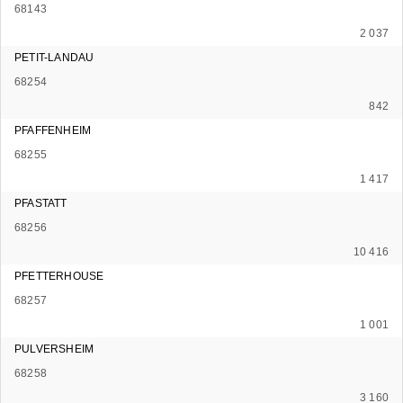
68143
2 037
PETIT-LANDAU
68254
842
PFAFFENHEIM
68255
1 417
PFASTATT
68256
10 416
PFETTERHOUSE
68257
1 001
PULVERSHEIM
68258
3 160