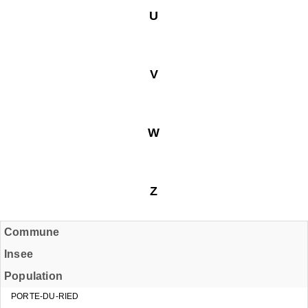
U
V
W
Z
Commune
Insee
Population
PORTE-DU-RIED