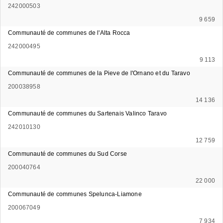
242000503
9 659
Communauté de communes de l'Alta Rocca
242000495
9 113
Communauté de communes de la Pieve de l'Ornano et du Taravo
200038958
14 136
Communauté de communes du Sartenais Valinco Taravo
242010130
12 759
Communauté de communes du Sud Corse
200040764
22 000
Communauté de communes Spelunca-Liamone
200067049
7 934