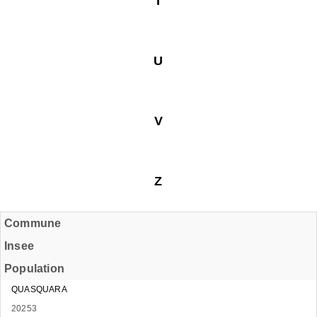
T
U
V
Z
Commune
Insee
Population
QUASQUARA
20253