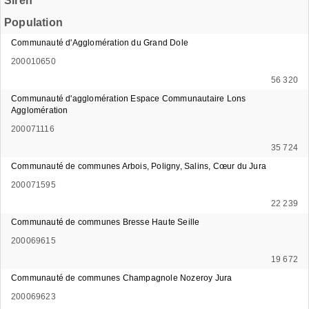
Siren
Population
Communauté d'Agglomération du Grand Dole
200010650
56 320
Communauté d'agglomération Espace Communautaire Lons
Agglomération
200071116
35 724
Communauté de communes Arbois, Poligny, Salins, Cœur du Jura
200071595
22 239
Communauté de communes Bresse Haute Seille
200069615
19 672
Communauté de communes Champagnole Nozeroy Jura
200069623