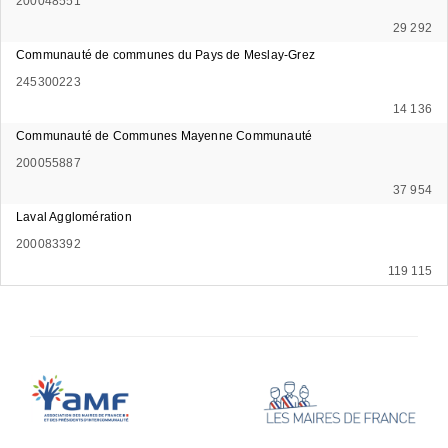
200048551
29 292
Communauté de communes du Pays de Meslay-Grez
245300223
14 136
Communauté de Communes Mayenne Communauté
200055887
37 954
Laval Agglomération
200083392
119 115