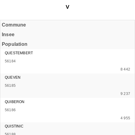
V
Commune
Insee
Population
QUESTEMBERT
56184
8 442
QUEVEN
56185
9 237
QUIBERON
56186
4 955
QUISTINIC
56188