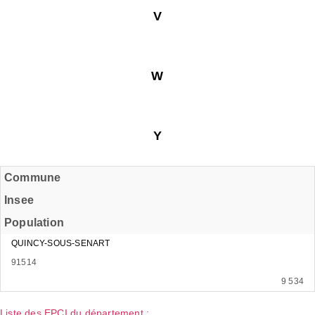
V
W
Y
Commune
Insee
Population
QUINCY-SOUS-SENART
91514
9 534
Liste des EPCI du département :