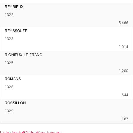
REYRIEUX
1322
5 466
REYSSOUZE
1323
1 014
RIGNIEUX-LE-FRANC
1325
1 200
ROMANS
1328
644
ROSSILLON
1329
167
Liste des EPCI du département :