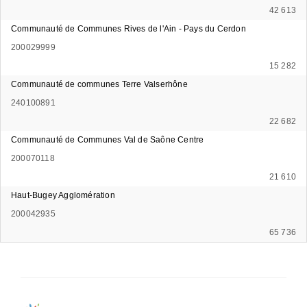
42 613
Communauté de Communes Rives de l'Ain - Pays du Cerdon
200029999
15 282
Communauté de communes Terre Valserhône
240100891
22 682
Communauté de Communes Val de Saône Centre
200070118
21 610
Haut-Bugey Agglomération
200042935
65 736