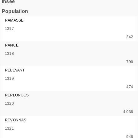
Insee
Population
RAMASSE
1317
342
RANCÉ
1318
790
RELEVANT
1319
474
REPLONGES
1320
4 038
REVONNAS
1321
948