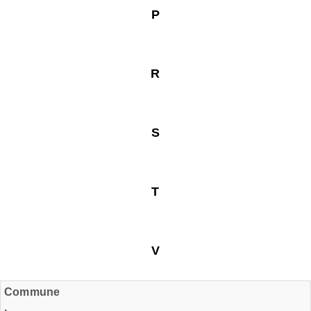
P
R
S
T
V
Commune