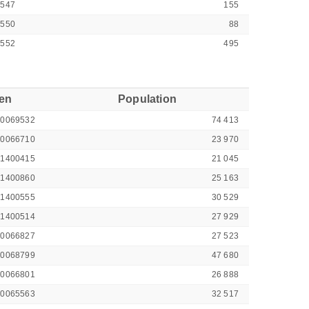
4547
155
4550
88
4552
495
ren
Population
00069532
74 413
00066710
23 970
41400415
21 045
41400860
25 163
41400555
30 529
41400514
27 929
00066827
27 523
00068799
47 680
00066801
26 888
00065563
32 517