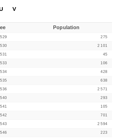
U
V
see
Population
4529
275
4530
2 101
4531
45
4533
106
4534
428
4535
638
4536
2 571
4540
293
4541
105
4542
701
4543
2 594
4546
223