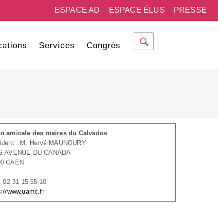
ESPACE AD
ESPACE ÉLUS
PRESSE
cations
Services
Congrès
n amicale des maires du Calvados
sident : M. Hervé MAUNOURY
IS AVENUE DU CANADA
00 CAEN
 : 02 31 15 55 10
s://www.uamc.fr