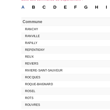
A
B
C
D
E
F
G
H
I
Commune
RANCHY
RANVILLE
RAPILLY
REPENTIGNY
REUX
REVIERS
RIVIERE-SAINT-SAUVEUR
ROCQUES
ROQUE-BAIGNARD
ROSEL
ROTS
ROUVRES