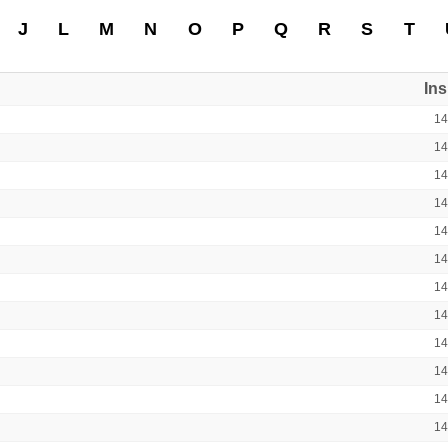
J
L
M
N
O
P
Q
R
S
T
In
1
1
1
1
1
1
1
1
1
1
1
1