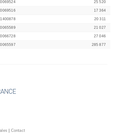
00069524
25 520
00069516
17 364
41400878
20 311
00065589
21 027
00066728
27 046
00065597
285 877
ales
|
Contact