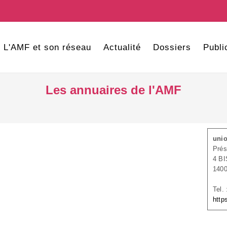
L'AMF et son réseau
Actualité
Dossiers
Publi
Les annuaires de l'AMF
unio
Pré
4 B
140
Tel.
http