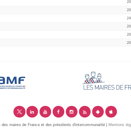
2
2
2
2
2
2
 des maires de France et des présidents d'intercommunalité |
Mentions lég